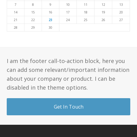
7
8
9
10
11
12
13
14
15
16
17
18
19
20
21
22
23
24
25
26
27
28
29
30
I am the footer call-to-action block, here you
can add some relevant/important information
about your company or product. I can be
disabled in the theme options.
Get In Touch