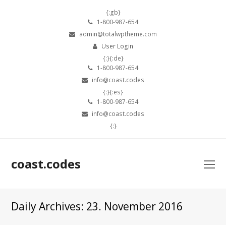
{:gb}
1-800-987-654
admin@totalwptheme.com
User Login
{:}{:de}
1-800-987-654
info@coast.codes
{:}{:es}
1-800-987-654
info@coast.codes
{:}
coast.codes
O
Mo
M
Daily Archives: 23. November 2016