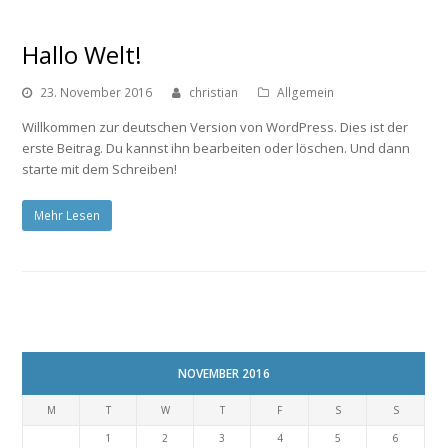
Hallo Welt!
23. November 2016
christian
Allgemein
Willkommen zur deutschen Version von WordPress. Dies ist der
erste Beitrag. Du kannst ihn bearbeiten oder löschen. Und dann
starte mit dem Schreiben!
Mehr Lesen
NOVEMBER 2016
M
T
W
T
F
S
S
1
2
3
4
5
6