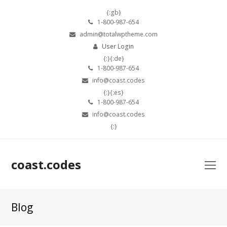
{:gb}
1-800-987-654
admin@totalwptheme.com
User Login
{:}{:de}
1-800-987-654
info@coast.codes
{:}{:es}
1-800-987-654
info@coast.codes
{:}
coast.codes
O
Mo
M
Blog