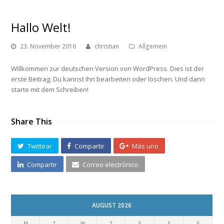
Hallo Welt!
23. November 2016
christian
Allgemein
Willkommen zur deutschen Version von WordPress. Dies ist der
erste Beitrag. Du kannst ihn bearbeiten oder löschen. Und dann
starte mit dem Schreiben!
Share This
Twittear
Compartir
Más uno
Compartir
Correo electrónico
AUGUST 2026
M
T
W
T
F
S
S