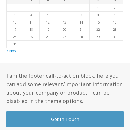
1
2
3
4
5
6
7
8
9
10
11
12
13
14
15
16
17
18
19
20
21
22
23
24
25
26
27
28
29
30
31
« Nov
I am the footer call-to-action block, here you
can add some relevant/important information
about your company or product. I can be
disabled in the theme options.
Get In Touch