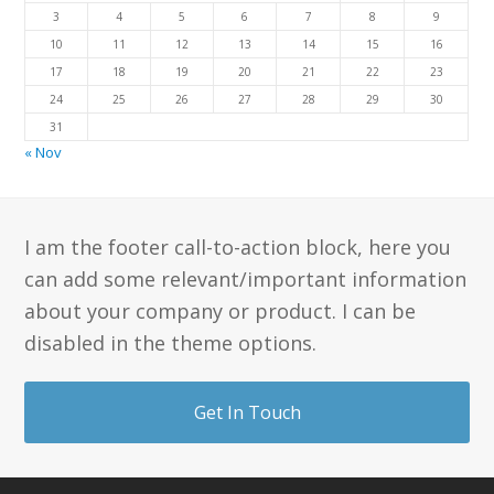
3
4
5
6
7
8
9
10
11
12
13
14
15
16
17
18
19
20
21
22
23
24
25
26
27
28
29
30
31
« Nov
I am the footer call-to-action block, here you
can add some relevant/important information
about your company or product. I can be
disabled in the theme options.
Get In Touch