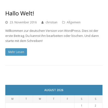
Hallo Welt!
23. November 2016
christian
Allgemein
Willkommen zur deutschen Version von WordPress. Dies ist der
erste Beitrag. Du kannst ihn bearbeiten oder löschen. Und dann
starte mit dem Schreiben!
Mehr Lesen
AUGUST 2026
M
T
W
T
F
S
S
1
2