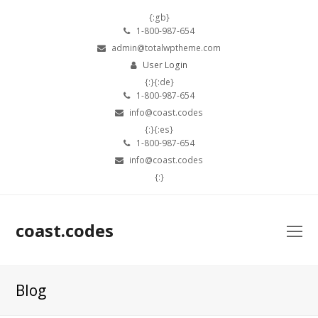
{:gb}
1-800-987-654
admin@totalwptheme.com
User Login
{:}{:de}
1-800-987-654
info@coast.codes
{:}{:es}
1-800-987-654
info@coast.codes
{:}
coast.codes
O
Mo
M
Blog